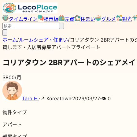
タイムライン
掲示板
売買
住まい
グルメ
観光
ホーム
/
ルームシェア・住まい
/
コリアタウン 2BRアパートのシ
貸します・入居者募集
アパート
プライベート
コリアタウン 2BRアパートのシェアメイト
$800
/月
Taro H.
·
📍
Koreatown
·
2026/03/27
·
👁
0
物件タイプ
アパート
部屋タイプ